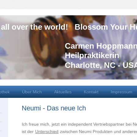
r the world! Blossom Your He
n Hoppman
raktikerin
lotte, N
fothek
Über Mich
Aktuelles
Kontakt
Impressum
Neumi - Das neue Ich
Ich freue mich, jetzt ein independent Vertriebspartner bei N
ist der
Unterschied
zwischen Neumi Produkten und andere