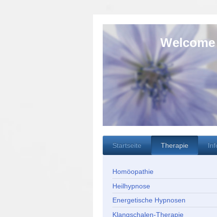
Welcome all ove
Carme
Heilp
Char
Startseite
Therapie
In
Homöopathie
Heilhypnose
Energetische Hypnosen
Klangschalen-Therapie