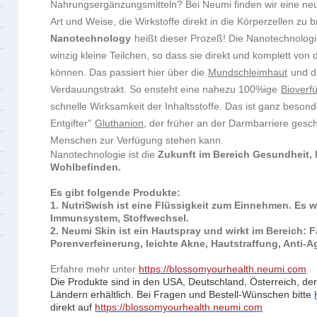
Nahrungsergänzungsmitteln? Bei Neumi finden wir eine ne
Art und Weise, die Wirkstoffe direkt in die Körperzellen zu b
Nanotechnology
heißt dieser Prozeß! Die Nanotechnologie
winzig kleine Teilchen, so dass sie direkt und komplett v
können. Das passiert hier über die
Mundschleimhaut
und d
Verdauungstrakt. So ensteht eine nahezu 100%ige
Bioverf
schnelle Wirksamkeit der Inhaltsstoffe. Das ist ganz besond
Entgifter"
Gluthanion
, der früher an der Darmbarriere gesch
Menschen zur Verfügung stehen kann.
Nanotechnologie ist die
Zukunft im Bereich Gesundheit,
Wohlbefinden.
Es gibt folgende Produkte:
1. NutriSwish ist eine Flüssigkeit zum Einnehmen. Es w
Immunsystem, Stoffwechsel.
2. Neumi Skin ist ein Hautspray und wirkt im Bereich: F
Porenverfeinerung, leichte Akne, Hautstraffung, Anti-A
Erfahre mehr unter
https://blossomyourhealth.neumi.com
Die Produkte sind in
den USA, Deutschland, Österreich, der
Ländern erhältlich. Bei Fragen und Bestell-Wünschen bitte
direkt auf
https://blossomyourhealth.neumi.com