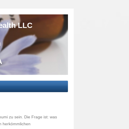
alth LLC
n
C - USA
eumi zu sein. Die Frage ist: was
n herkömmlichen