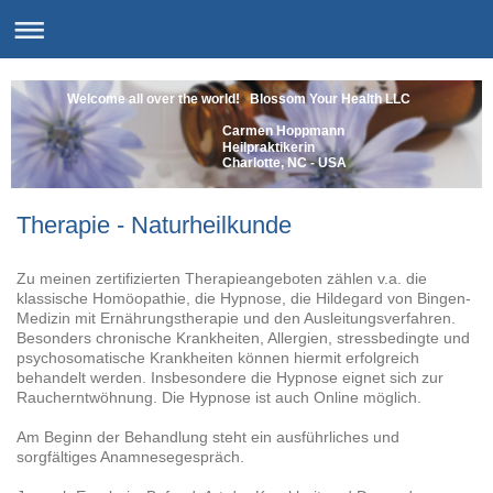
Welcome all over the world! Blossom Your Health LLC
Carmen Hoppmann
Heilpraktikerin
Charlotte, NC - US
Therapie - Naturheilkunde
Zu meinen zertifizierten Therapieangeboten zählen v.a. die
klassische Homöopathie, die Hypnose, die Hildegard von Bingen-
Medizin mit Ernährungstherapie und den Ausleitungsverfahren.
Besonders chronische Krankheiten, Allergien, stressbedingte und
psychosomatische Krankheiten können hiermit erfolgreich
behandelt werden. Insbesondere die Hypnose eignet sich zur
Raucherntwöhnung. Die Hypnose ist auch Online möglich.
Am Beginn der Behandlung steht ein ausführliches und
sorgfältiges Anamnesegespräch.